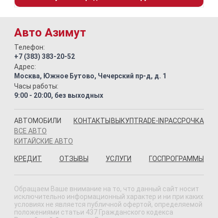
Авто Азимут
Телефон:
+7 (383) 383-20-52
Адрес:
Москва, Южное Бутово, Чечерский пр-д, д. 1
Часы работы:
9:00 - 20:00, без выходных
АВТОМОБИЛИ
КОНТАКТЫ
ВЫКУП
TRADE-IN
РАССРОЧКА
ВСЕ АВТО
КИТАЙСКИЕ АВТО
КРЕДИТ
ОТЗЫВЫ
УСЛУГИ
ГОСПРОГРАММЫ
Обращаем Ваше внимание на то, что данный сайт носит
исключительно информационный характер и ни при каких
условиях не является публичной офертой, определяемой
положениями статьи 437 Гражданского кодекса