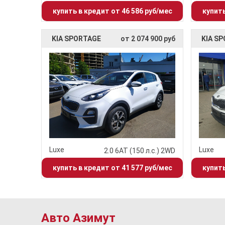
купить в кредит от 46 586 руб/мес
купить
KIA SPORTAGE
от 2 074 900 руб
KIA S
Luxe
Luxe
2.0 6АТ (150 л.с.) 2WD
купить в кредит от 41 577 руб/мес
купить
Авто Азимут