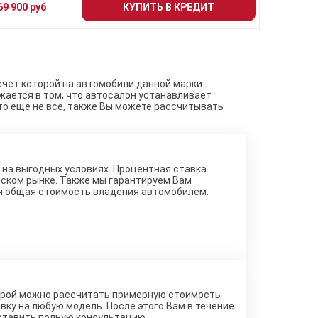
69 900 руб
КУПИТЬ В КРЕДИТ
 счет которой на автомобили данной марки
жается в том, что автосалон устанавливает
то еще не все, также Вы можете рассчитывать
на выгодных условиях. Процентная ставка
йском рынке. Также мы гарантируем Вам
я общая стоимость владения автомобилем.
торой можно рассчитать примерную стоимость
вку на любую модель. После этого Вам в течение
ставить полную консультацию.