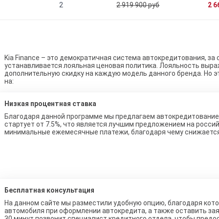
2
2 919 900 руб
2 6
Kia Finance – это демократичная система автокредитования, за
устанавливается лояльная ценовая политика. Лояльность выра
дополнительную скидку на каждую модель данного бренда. Но э
на:
Низкая процентная ставка
Благодаря данной программе мы предлагаем автокредитование 
стартует от 7.5%, что является лучшим предложением на росси
минимальные ежемесячные платежи, благодаря чему снижаетс
Бесплатная консультация
На данном сайте мы разместили удобную опцию, благодаря ко
автомобиля при оформлении автокредита, а также оставить зая
30 минут позвонит специалист кредитного отдела, чтобы предо