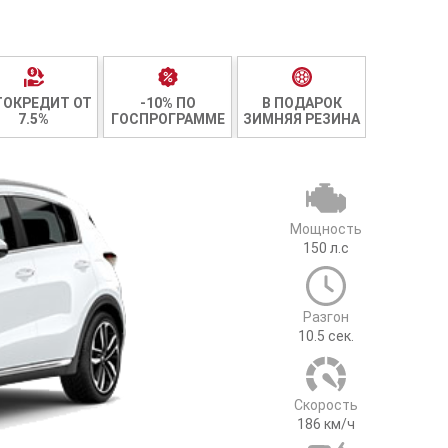
ТОКРЕДИТ ОТ
-10% ПО
В ПОДАРОК
7.5%
ГОСПРОГРАММЕ
ЗИМНЯЯ РЕЗИНА
Мощность
150
л.с
Разгон
10.5
сек.
Cкорость
186
км/ч