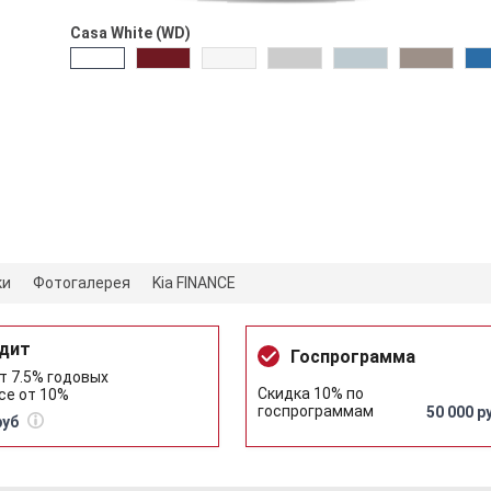
Casa White (WD)
ки
Фотогалерея
Kia FINANCE
дит
Госпрограмма
т 7.5% годовых
Скидка 10% по
се от 10%
госпрограммам
50 000 р
руб