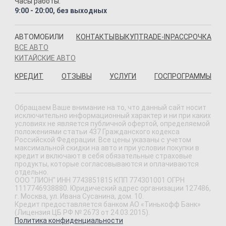
Часы работы:
9:00 - 20:00, без выходных
АВТОМОБИЛИ
КОНТАКТЫ
ВЫКУП
TRADE-IN
РАССРОЧКА
ВСЕ АВТО
КИТАЙСКИЕ АВТО
КРЕДИТ
ОТЗЫВЫ
УСЛУГИ
ГОСПРОГРАММЫ
Обращаем Ваше внимание на то, что данный сайт носит
исключительно информационный характер и ни при каких
условиях не является публичной офертой, определяемой
положениями статьи 437 Гражданского кодекса
Российской Федерации. Все цены указаны с учетом
максимальной скидки на авто и при условии покупки в
кредит и включают в себя обязательные страховые
продукты, которые согласовываются и оплачиваются
отдельно.
ООО "ЛИОН" ИНН 7743851815 КПП 774301001 ОГРН
1117746938880. Юридический адрес организации 127486,
г. Москва, ул. Ивана Сусанина, дом. 10.
Кредит предоставляется банком АО «Тинькофф Банк»
(Лицензия ЦБ РФ № 2673 от 24.03.2015).
Политика конфиденциальности