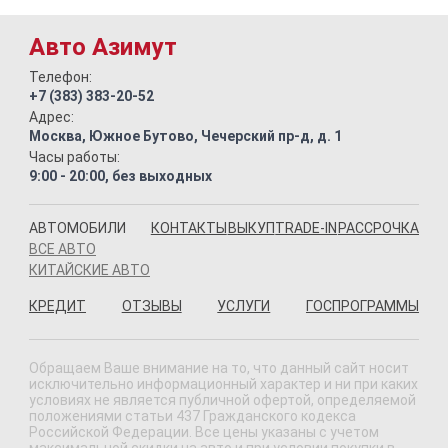
Авто Азимут
Телефон:
+7 (383) 383-20-52
Адрес:
Москва, Южное Бутово, Чечерский пр-д, д. 1
Часы работы:
9:00 - 20:00, без выходных
АВТОМОБИЛИ
КОНТАКТЫ
ВЫКУП
TRADE-IN
РАССРОЧКА
ВСЕ АВТО
КИТАЙСКИЕ АВТО
КРЕДИТ
ОТЗЫВЫ
УСЛУГИ
ГОСПРОГРАММЫ
Обращаем Ваше внимание на то, что данный сайт носит
исключительно информационный характер и ни при каких
условиях не является публичной офертой, определяемой
положениями статьи 437 Гражданского кодекса
Российской Федерации. Все цены указаны с учетом