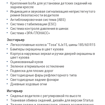
Крепления Isofix для установки детских сидений на
заднем кресле
Индикация и звуковая сигнализация непристегнутого
ремня безопасности водителя
Антиблокировочная система (ABS)
Система стабилизации (ESC)
Система контроля давления в шинах
Система «ЭРА-ГЛОНАСС»
Экстерьер
Легкосплавные колеса "Tosa" 6Jx15, шины 185/60 R15
Бамперы окрашены в цвет кузова
Корпуса наружных зеркал и ручки дверей окрашены в
цвет кузова
Оцинкованный кузов
Зеленое атермальное остекление
Подвеска для плохих дорог
Светодиодные фары рефлекторного типа
Светодиодные задние фонари
Дневные ходовые огни
Интерьер
Сиденье водителя с регулировкой по высоте
Тканевая обивка сидений, дизайн для версии Status
Заднее сиденье трехместное, спинка ассиметрично