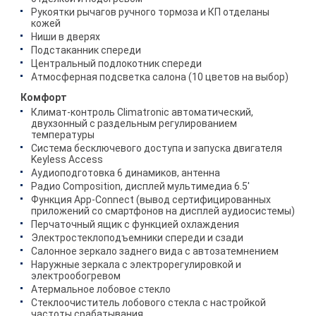
Рукоятки рычагов ручного тормоза и КП отделаны
кожей
Ниши в дверях
Подстаканник спереди
Центральный подлокотник спереди
Атмосферная подсветка салона (10 цветов на выбор)
Комфорт
Климат-контроль Climatronic автоматический,
двухзонный с раздельным регулированием
температуры
Система бесключевого доступа и запуска двигателя
Keyless Access
Аудиоподготовка 6 динамиков, антенна
Радио Composition, дисплей мультимедиа 6.5'
Функция App-Connect (вывод сертифицированных
приложений со смартфонов на дисплей аудиосистемы)
Перчаточный ящик с функцией охлаждения
Электростеклоподъемники спереди и сзади
Салонное зеркало заднего вида с автозатемнением
Наружные зеркала с электрорегулировкой и
электрообогревом
Атермальное лобовое стекло
Стеклоочиститель лобового стекла с настройкой
частоты срабатывания