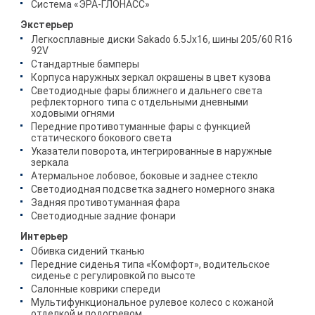
Система «ЭРА-ГЛОНАСС»
Экстерьер
Легкосплавные диски Sakado 6.5Jx16, шины 205/60 R16
92V
Стандартные бамперы
Корпуса наружных зеркал окрашены в цвет кузова
Светодиодные фары ближнего и дальнего света
рефлекторного типа с отдельными дневными
ходовыми огнями
Передние противотуманные фары с функцией
статического бокового света
Указатели поворота, интегрированные в наружные
зеркала
Атермальное лобовое, боковые и заднее стекло
Светодиодная подсветка заднего номерного знака
Задняя противотуманная фара
Светодиодные задние фонари
Интерьер
Обивка сидений тканью
Передние сиденья типа «Комфорт», водительское
сиденье с регулировкой по высоте
Салонные коврики спереди
Мультифункциональное рулевое колесо с кожаной
отделкой и подогревом