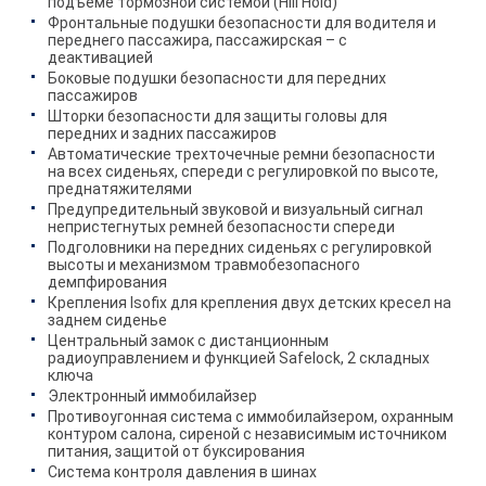
подъеме тормозной системой (Hill Hold)
Фронтальные подушки безопасности для водителя и
переднего пассажира, пассажирская – с
деактивацией
Боковые подушки безопасности для передних
пассажиров
Шторки безопасности для защиты головы для
передних и задних пассажиров
Автоматические трехточечные ремни безопасности
на всех сиденьях, спереди с регулировкой по высоте,
преднатяжителями
Предупредительный звуковой и визуальный сигнал
непристегнутых ремней безопасности спереди
Подголовники на передних сиденьях с регулировкой
высоты и механизмом травмобезопасного
демпфирования
Крепления Isofix для крепления двух детских кресел на
заднем сиденье
Центральный замок с дистанционным
радиоуправлением и функцией Safelock, 2 складных
ключа
Электронный иммобилайзер
Противоугонная система с иммобилайзером, охранным
контуром салона, сиреной с независимым источником
питания, защитой от буксирования
Система контроля давления в шинах