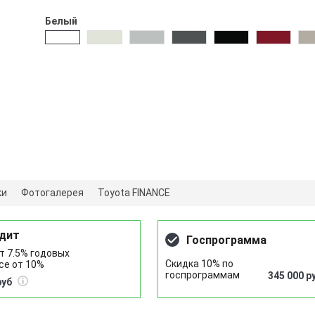
Белый
ки
Фотогалерея
Toyota FINANCE
дит
Госпрограмма
т 7.5% годовых
Скидка 10% по
се от 10%
госпрограммам
345 000 р
руб