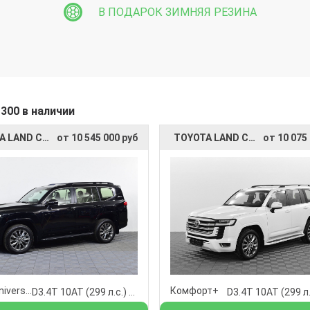
В ПОДАРОК ЗИМНЯЯ РЕЗИНА
300 в наличии
TOYOTA LAND CRUISER 300
от 10 545 000 руб
TOYOTA LAND CRUISER 300
от 10 075
70th Anniversary
Комфорт+
D3.4T 10AT (299 л.с.) 4WD
D3.4T 10AT (299 л