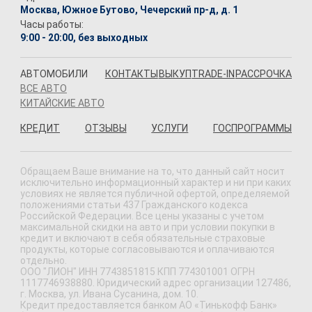
Москва, Южное Бутово, Чечерский пр-д, д. 1
Часы работы:
9:00 - 20:00, без выходных
АВТОМОБИЛИ
КОНТАКТЫ
ВЫКУП
TRADE-IN
РАССРОЧКА
ВСЕ АВТО
КИТАЙСКИЕ АВТО
КРЕДИТ
ОТЗЫВЫ
УСЛУГИ
ГОСПРОГРАММЫ
Обращаем Ваше внимание на то, что данный сайт носит
исключительно информационный характер и ни при каких
условиях не является публичной офертой, определяемой
положениями статьи 437 Гражданского кодекса
Российской Федерации. Все цены указаны с учетом
максимальной скидки на авто и при условии покупки в
кредит и включают в себя обязательные страховые
продукты, которые согласовываются и оплачиваются
отдельно.
ООО "ЛИОН" ИНН 7743851815 КПП 774301001 ОГРН
1117746938880. Юридический адрес организации 127486,
г. Москва, ул. Ивана Сусанина, дом. 10.
Кредит предоставляется банком АО «Тинькофф Банк»