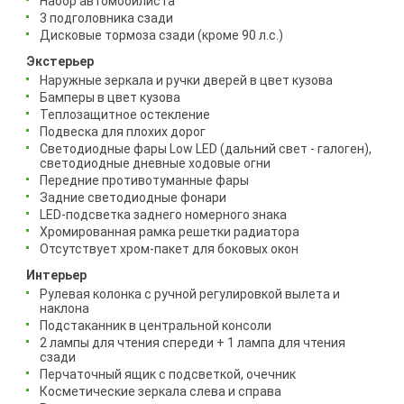
Набор автомобилиста
3 подголовника сзади
Дисковые тормоза сзади (кроме 90 л.с.)
Экстерьер
Наружные зеркала и ручки дверей в цвет кузова
Бамперы в цвет кузова
Теплозащитное остекление
Подвеска для плохих дорог
Светодиодные фары Low LED (дальний свет - галоген),
светодиодные дневные ходовые огни
Передние противотуманные фары
Задние светодиодные фонари
LED-подсветка заднего номерного знака
Хромированная рамка решетки радиатора
Отсутствует хром-пакет для боковых окон
Интерьер
Рулевая колонка с ручной регулировкой вылета и
наклона
Подстаканник в центральной консоли
2 лампы для чтения спереди + 1 лампа для чтения
сзади
Перчаточный ящик с подсветкой, очечник
Косметические зеркала слева и справа