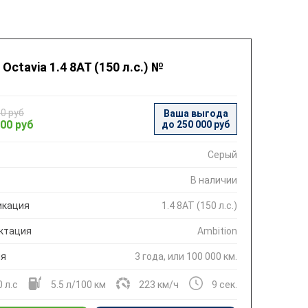
Octavia 1.4 8AT (150 л.с.) №
00 руб
Ваша выгода
000 руб
до 250 000 руб
Серый
В наличии
кация
1.4 8AT (150 л.с.)
ктация
Ambition
ия
3 года, или 100 000 км.
 л.с
5.5 л/100 км
223 км/ч
9 сек.