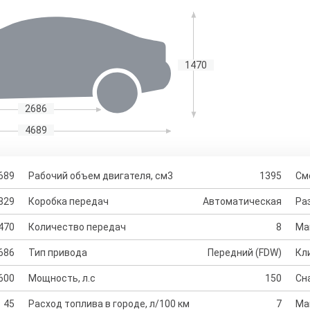
1470
2686
4689
689
Рабочий объем двигателя, см3
1395
См
829
Коробка передач
Автоматическая
Раз
470
Количество передач
8
Ма
686
Тип привода
Передний (FDW)
Кл
600
Мощность, л.с
150
Сн
45
Расход топлива в городе, л/100 км
7
Ма