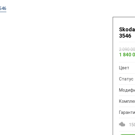
546
Skoda 
3546
2 090 0
1 840 
Цвет
Статус
Модифи
Компле
Гарант
150