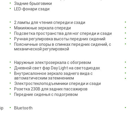
Задние брызговики
LED-фонари сзади
2 лампы для чтения спереди и сзади
Макияжные зеркала спереди
Подсветка пространства для ног спереди и сзади
Ручная регулировка высоты передних сидений
Поясничные опоры в спинках передних сидений, с
механической регулировкой
Наружные электрозеркала с обогревом
Дневной свет фар Day Light на светодиодах
Внутрисалонное зеркало заднего вида с
автоматическим затемнением
Электростеклоподъемники спереди и сзади
Розетка 230В для задних пассажиров
Передние сиденья с подогревом
ip
Bluetooth