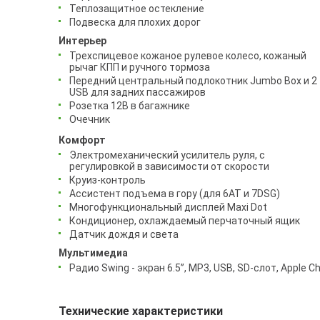
Теплозащитное остекление
Подвеска для плохих дорог
Интерьер
Трехспицевое кожаное рулевое колесо, кожаный
рычаг КПП и ручного тормоза
Передний центральный подлокотник Jumbo Box и 2
USB для задних пассажиров
Розетка 12В в багажнике
Очечник
Комфорт
Электромеханический усилитель руля, с
регулировкой в зависимости от скорости
Круиз-контроль
Ассистент подъема в гору (для 6АТ и 7DSG)
Многофункциональный дисплей Maxi Dot
Кондиционер, охлаждаемый перчаточный ящик
Датчик дождя и света
Мультимедиа
Радио Swing - экран 6.5’’, MP3, USB, SD-слот, Apple Ch
Технические характеристики