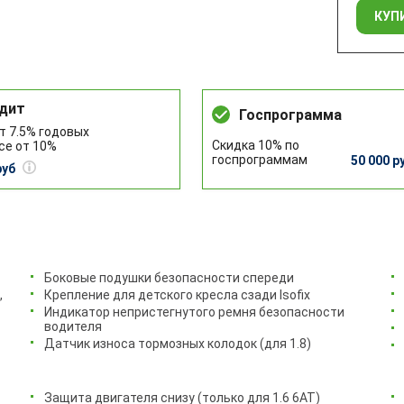
КУП
дит
Госпрограмма
т 7.5% годовых
Скидка 10% по
се от 10%
госпрограммам
50 000 р
руб
Боковые подушки безопасности спереди
,
Крепление для детского кресла сзади Isofix
Индикатор непристегнутого ремня безопасности
водителя
Датчик износа тормозных колодок (для 1.8)
Защита двигателя снизу (только для 1.6 6АТ)