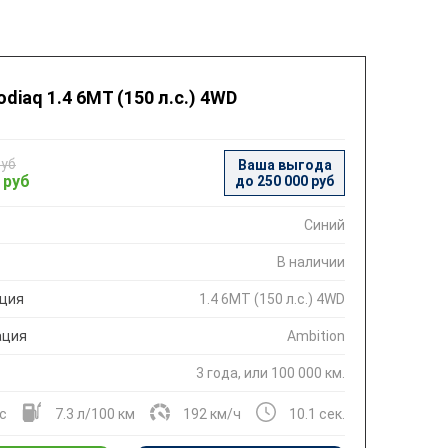
diaq 1.4 6МТ (150 л.с.) 4WD
руб
Ваша выгода
 руб
до 250 000 руб
Синий
В наличии
ция
1.4 6МТ (150 л.с.) 4WD
ация
Ambition
3 года, или 100 000 км.
.с
7.3 л/100 км
192 км/ч
10.1 сек.