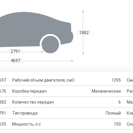
1882
2791
4697
697
Рабочий объем двигателя, см3
1395
См
676
Коробка передач
Механическая
Раз
882
Количество передач
6
Ма
791
Тип привода
Полный
Кл
635
Мощность, л.с
150
Сн