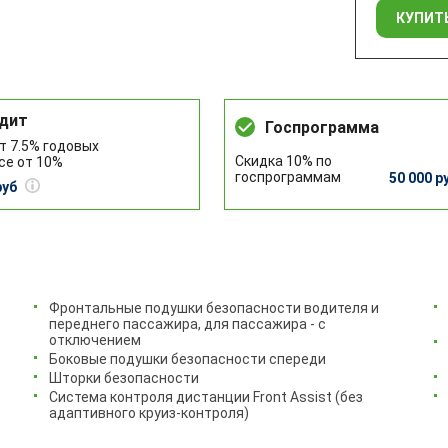
КУПИТЬ
дит
Госпрограмма
т 7.5% годовых
Скидка 10% по
се от 10%
госпрограммам
50 000 р
руб
Фронтальные подушки безопасности водителя и
переднего пассажира, для пассажира - с
отключением
Боковые подушки безопасности спереди
Шторки безопасности
Система контроля дистанции Front Assist (без
адаптивного круиз-контроля)