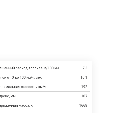
ешанный расход топлива, л/100 км
7.3
гон от 0 до 100 км/ч, сек.
10.1
ксимальная скорость, км/ч
192
иренс, мм
187
аряженная масса, кг
1668