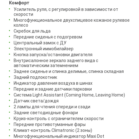
Комфорт
Усилитель руля, с регулировкой в зависимости от
скорости
Многофункциональное двухспицевое кожаное рулевое
колесо
Скребок для льда
Передние сиденья с подогревом
Центральный замок с ДУ
Электронный иммобилайзер
Кнопка запуска/остановки двигателя
Внутрисалонное зеркало заднего вида с
автоматическим затемнением
Заднее сиденье и спинка делимые, спинка складная
Задний подлокотник
Индикатор давления воздуха в шинах
Передние и задние датчики парковки
Система Light Assistant (Coming Home, Leaving Home)
Датчик света/дождя
2 лампы для чтения спереди и сзади
Задние светодиодные фонари
Круиз-контроль с ограничителем скорости
Передние противотуманные фары
Климат-контроль Climatronic (2 зоны)
Многофункциональный индикатор Maxi Dot