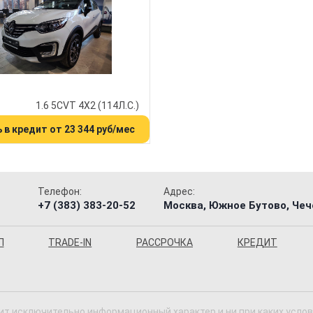
1.6 5CVT 4X2 (114Л.С.)
 в кредит от 23 344 руб/мес
Телефон:
Адрес:
+7 (383) 383-20-52
Москва, Южное Бутово, Чече
П
TRADE-IN
РАССРОЧКА
КРЕДИТ
ит исключительно информационный характер и ни при каких усло