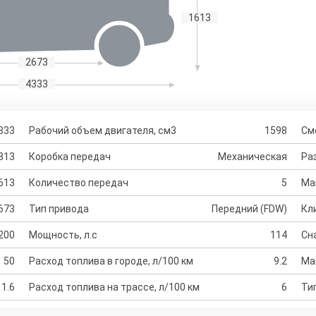
1613
2673
4333
333
Рабочий объем двигателя, см3
1598
См
813
Коробка передач
Механическая
Раз
613
Количество передач
5
Ма
673
Тип привода
Передний (FDW)
Кл
200
Мощность, л.с
114
Сн
50
Расход топлива в городе, л/100 км
9.2
Ма
1.6
Расход топлива на трассе, л/100 км
6
Ти