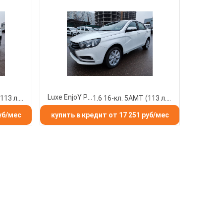
Luxe EnjoY Pro
1.6 16-кл. 5АМТ (113 л.с.)
1.6 16-кл. 5АМТ (113 л.с.)
уб/мес
купить в кредит от 17 251 руб/мес