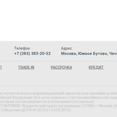
Телефон:
Адрес:
+7 (383) 383-20-52
Москва, Южное Бутово, Чече
П
TRADE-IN
РАССРОЧКА
КРЕДИТ
ит исключительно информационный характер и ни при каких усло
ской Федерации. Все цены указаны с учетом максимальной скидки
 которые согласовываются и оплачиваются отдельно.
46938880. Юридический адрес организации 127486, г. Москва, ул.
(Лицензия ЦБ РФ № 2673 от 24.03.2015).