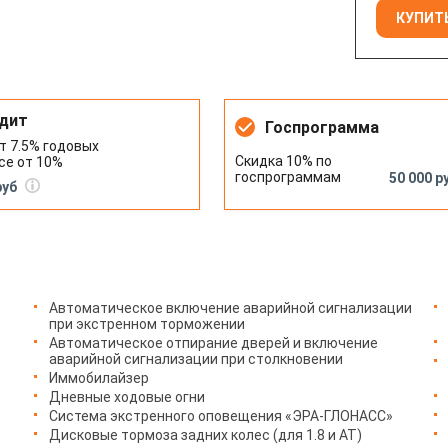
КУПИТЬ
дит
Госпрограмма
т 7.5% годовых
Скидка 10% по
се от 10%
госпрограммам
50 000 р
руб
Автоматическое включение аварийной сигнализации
при экстренном торможении
Автоматическое отпирание дверей и включение
аварийной сигнализации при столкновении
Иммобилайзер
Дневные ходовые огни
Система экстренного оповещения «ЭРА-ГЛОНАСС»
Дисковые тормоза задних колес (для 1.8 и AT)