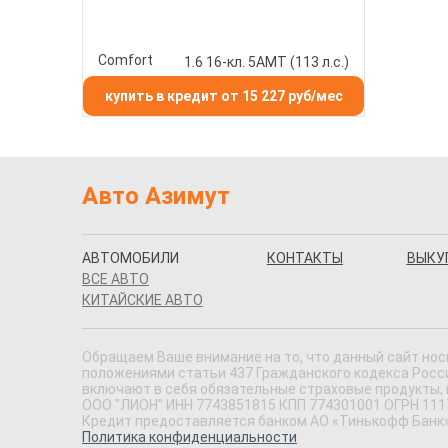
Comfort
1.6 16-кл. 5АМТ (113 л.с.)
купить в кредит от 15 227 руб/мес
Авто Азимут
АВТОМОБИЛИ
КОНТАКТЫ
ВЫКУ
ВСЕ АВТО
КИТАЙСКИЕ АВТО
Обращаем Ваше внимание на то, что данный сайт нос
положениями статьи 437 Гражданского кодекса Россий
включают в себя обязательные страховые продукты,
ООО "ЛИОН" ИНН 7743851815 КПП 774301001 ОГРН 11177
Кредит предоставляется банком АО «Тинькофф Банк» 
Политика конфиденциальности