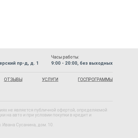
Часы работы:
рский пр-д, д. 1
9:00 - 20:00, без выходных
ОТЗЫВЫ
УСЛУГИ
ГОСПРОГРАММЫ
виях не является публичной офертой, определяемой
 на авто и при условии покупки в кредит и
 Ивана Сусанина, дом. 10.