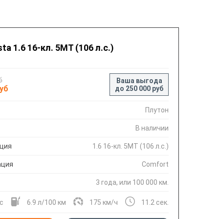
ta 1.6 16-кл. 5МТ (106 л.с.)
б
Ваша выгода
руб
до 250 000 руб
Плутон
В наличии
ция
1.6 16-кл. 5МТ (106 л.с.)
ация
Comfort
3 года, или 100 000 км.
.с
6.9 л/100 км
175 км/ч
11.2 сек.