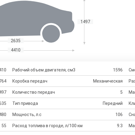
1497
2635
4410
410
Рабочий объем двигателя, см3
1596
См
764
Коробка передач
Механическая
Раз
497
Количество передач
5
Ма
635
Тип привода
Передний
Кл
480
Мощность, л.с
106
Сн
55
Расход топлива в городе, л/100 км
9.3
Ма