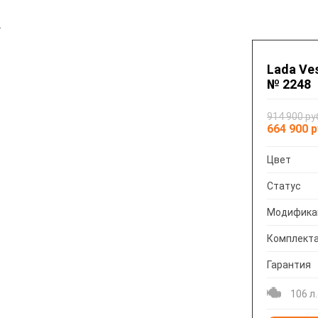
8
Lada Ves
№ 2248
914 900 ру
664 900 
Цвет
Статус
Модифика
Комплект
Гарантия
106 л