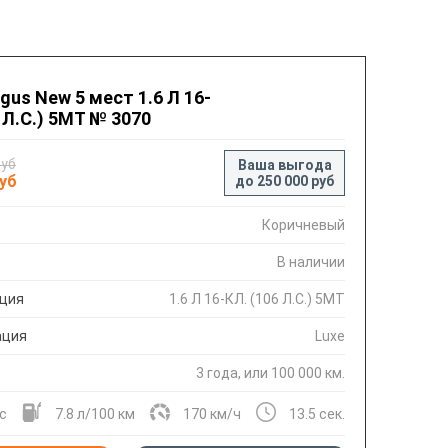
gus New 5 мест 1.6 Л 16-
 Л.С.) 5МТ № 3070
руб
Ваша выгода
руб
до 250 000 руб
Коричневый
В наличии
ция
1.6 Л 16-КЛ. (106 Л.С.) 5МТ
ация
Luxe
3 года, или 100 000 км.
.с
7.8 л/100 км
170 км/ч
13.5 сек.