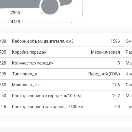
2905
4488
488
Рабочий объем двигателя, см3
1596
См
735
Коробка передач
Механическая
Раз
628
Количество передач
5
Ма
905
Тип привода
Передний (FDW)
Кл
560
Мощность, л.с
106
Сн
50
Расход топлива в городе, л/100 км
10.2
Ма
1.6
Расход топлива на трассе, л/100 км
6.3
Ти