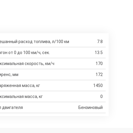
ешанный расход топлива, л/100 км
7.8
гон от 0 до 100 км/ч, сек.
13.5
ксимальная скорость, км/ч
170
иренс, мм
172
аряженная масса, кг
1450
ксимальная масса, кг
0
п двигателя
Бензиновый