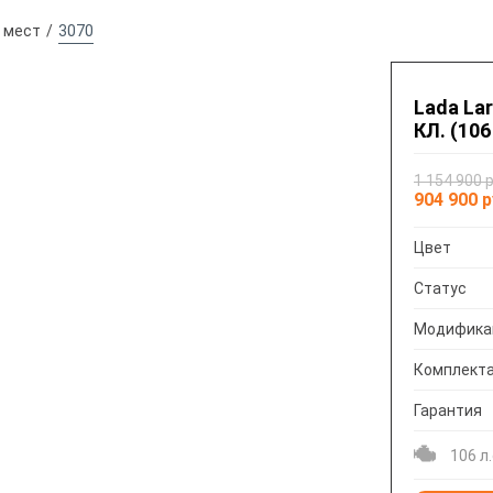
5 мест
3070
Lada Lar
КЛ. (106
1 154 900 
904 900 
Цвет
Статус
Модифика
Комплект
Гарантия
106 л