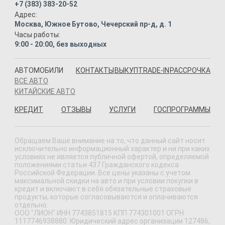
+7 (383) 383-20-52
Адрес:
Москва, Южное Бутово, Чечерский пр-д, д. 1
Часы работы:
9:00 - 20:00, без выходных
АВТОМОБИЛИ
КОНТАКТЫ
ВЫКУП
TRADE-IN
РАССРОЧКА
ВСЕ АВТО
КИТАЙСКИЕ АВТО
КРЕДИТ
ОТЗЫВЫ
УСЛУГИ
ГОСПРОГРАММЫ
Обращаем Ваше внимание на то, что данный сайт носит
исключительно информационный характер и ни при каких
условиях не является публичной офертой, определяемой
положениями статьи 437 Гражданского кодекса
Российской Федерации. Все цены указаны с учетом
максимальной скидки на авто и при условии покупки в
кредит и включают в себя обязательные страховые
продукты, которые согласовываются и оплачиваются
отдельно.
ООО "ЛИОН" ИНН 7743851815 КПП 774301001 ОГРН
1117746938880. Юридический адрес организации 127486,