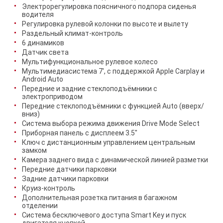
Электрорегулировка поясничного подпора сиденья
водителя
Регулировка рулевой колонки по высоте и вылету
Раздельный климат-контроль
6 динамиков
Датчик света
Мультифункциональное рулевое колесо
Мультимедиасистема 7', с поддержкой Apple Carplay и
Android Auto
Передние и задние стеклоподъёмники с
электроприводом
Передние стеклоподъёмники с функцией Auto (вверх/
вниз)
Система выбора режима движения Drive Mode Select
Приборная панель с дисплеем 3.5"
Ключ с дистанционным управлением центральным
замком
Камера заднего вида с динамической линией разметки
Передние датчики парковки
Задние датчики парковки
Круиз-контроль
Дополнительная розетка питания в багажном
отделении
Система бесключевого доступа Smart Key и пуск