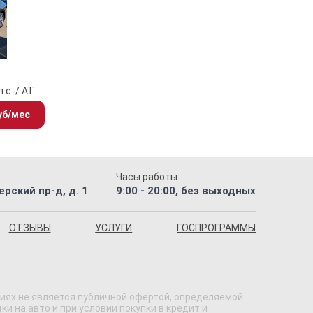
л.с. / AT
уб/мес
Часы работы:
рский пр-д, д. 1
9:00 - 20:00, без выходных
ОТЗЫВЫ
УСЛУГИ
ГОСПРОГРАММЫ
виях не является публичной офертой, определяемой
 на авто и при условии покупки в кредит и