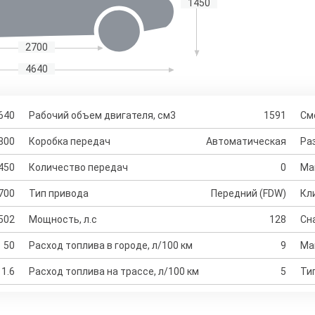
1450
2700
4640
640
Рабочий объем двигателя, см3
1591
См
800
Коробка передач
Автоматическая
Раз
450
Количество передач
0
Ма
700
Тип привода
Передний (FDW)
Кл
502
Мощность, л.с
128
Сн
50
Расход топлива в городе, л/100 км
9
Ма
1.6
Расход топлива на трассе, л/100 км
5
Ти