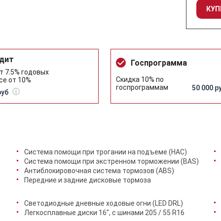
КУП
дит
Госпрограмма
т 7.5% годовых
Скидка 10% по
се от 10%
госпрограммам
50 000 р
руб
Cистема помощи при трогании на подъеме (HAC)
Система помощи при экстренном торможении (BAS)
Антиблокировочная система тормозов (ABS)
Передние и задние дисковые тормоза
Светодиодные дневные ходовые огни (LED DRL)
Легкосплавные диски 16", с шинами 205 / 55 R16