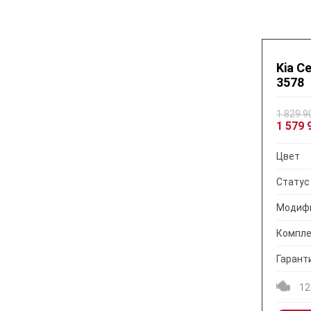
Kia Ce
3578
1 829 9
1 579 
Цвет
Статус
Модиф
Компле
Гарант
12