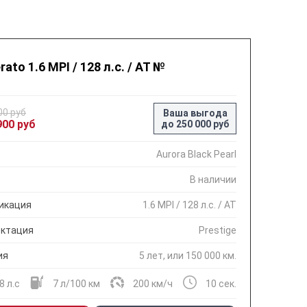
rato 1.6 MPI / 128 л.с. / AT №
00 руб
Ваша выгода
900 руб
до 250 000 руб
Aurora Black Pearl
В наличии
икация
1.6 MPI / 128 л.с. / AT
ктация
Prestige
ия
5 лет, или 150 000 км.
8 л.с
7 л/100 км
200 км/ч
10 сек.