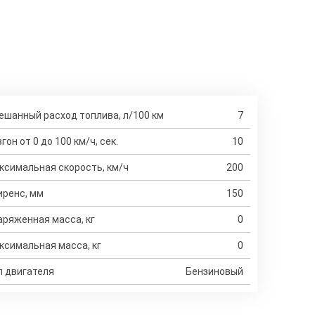
ешанный расход топлива, л/100 км
7
гон от 0 до 100 км/ч, сек.
10
ксимальная скорость, км/ч
200
иренс, мм
150
аряженная масса, кг
0
ксимальная масса, кг
0
п двигателя
Бензиновый