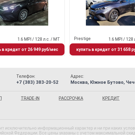
Prestige
1.6 MPI / 128 л.с. / MT
1.6 MPI / 128 
 в кредит от 26 949 руб/мес
купить в кредит от 31 658 р
Телефон:
Адрес:
+7 (383) 383-20-52
Москва, Южное Бутово, Чече
П
TRADE-IN
РАССРОЧКА
КРЕДИТ
ит исключительно информационный характер и ни при каких усло
ской Федерации. Все цены указаны с учетом максимальной скидки