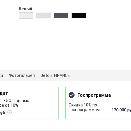
Белый
ки
Фотогалерея
Jetour FINANCE
дит
Госпрограмма
т 7.5% годовых
Скидка 10% по
се от 10%
госпрограммам
170 000 р
руб