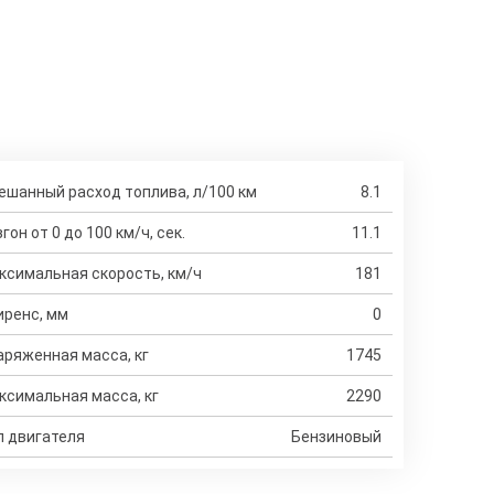
ешанный расход топлива, л/100 км
8.1
гон от 0 до 100 км/ч, сек.
11.1
ксимальная скорость, км/ч
181
иренс, мм
0
аряженная масса, кг
1745
ксимальная масса, кг
2290
п двигателя
Бензиновый