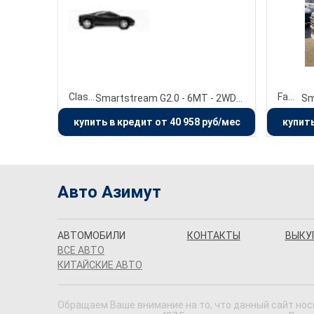
Classic
Family
Smartstream G2.0 - 6MT - 2WD (149 л.с.)
купить в кредит от 40 958 руб/мес
купить
Авто Азимут
АВТОМОБИЛИ
КОНТАКТЫ
ВЫКУ
ВСЕ АВТО
КИТАЙСКИЕ АВТО
Обращаем Ваше внимание на то, что данный сайт нос