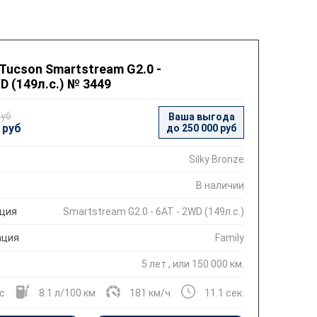
 Tucson Smartstream G2.0 -
D (149л.с.) № 3449
руб
Ваша выгода
 руб
до 250 000 руб
Silky Bronze
В наличии
ция
Smartstream G2.0 - 6AT - 2WD (149л.с.)
ация
Family
5 лет , или 150 000 км.
.с
8.1 л/100 км
181 км/ч
11.1 сек.