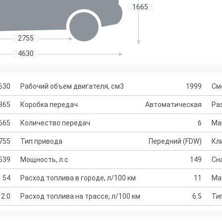
1665
2755
4630
630
Рабочий объем двигателя, см3
1999
См
865
Коробка передач
Автоматическая
Раз
665
Количество передач
6
Ма
755
Тип привода
Передний (FDW)
Кл
539
Мощность, л.с
149
Сн
54
Расход топлива в городе, л/100 км
11
Ма
2.0
Расход топлива на трассе, л/100 км
6.5
Ти