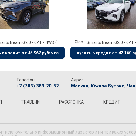
Classic
Smartstream G2.0 - 6AT - 4WD (149 л.с.)
 в кредит от 45 967 руб/мес
купить в кредит от 42 160 р
Телефон:
Адрес:
+7 (383) 383-20-52
Москва, Южное Бутово, Чече
П
TRADE-IN
РАССРОЧКА
КРЕДИТ
ит исключительно информационный характер и ни при каких усло