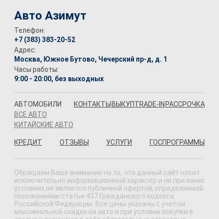
Авто Азимут
Телефон:
+7 (383) 383-20-52
Адрес:
Москва, Южное Бутово, Чечерский пр-д, д. 1
Часы работы:
9:00 - 20:00, без выходных
АВТОМОБИЛИ
КОНТАКТЫ
ВЫКУП
TRADE-IN
РАССРОЧКА
ВСЕ АВТО
КИТАЙСКИЕ АВТО
КРЕДИТ
ОТЗЫВЫ
УСЛУГИ
ГОСПРОГРАММЫ
Обращаем Ваше внимание на то, что данный сайт носит
исключительно информационный характер и ни при каких
условиях не является публичной офертой, определяемой
положениями статьи 437 Гражданского кодекса
Российской Федерации. Все цены указаны с учетом
максимальной скидки на авто и при условии покупки в