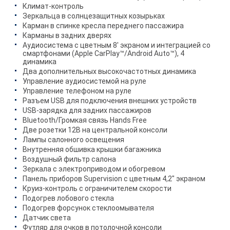
Климат-контроль
Зеркальца в солнцезащитных козырьках
Карман в спинке кресла переднего пассажира
Карманы в задних дверях
Аудиосистема с цветным 8' экраном и интеграцией со
смартфонами (Apple CarPlay™/Android Auto™), 4
динамика
Два дополнительных высокочастотных динамика
Управление аудиосистемой на руле
Управление телефоном на руле
Разъем USB для подключения внешних устройств
USB-зарядка для задних пассажиров
Bluetooth/Громкая связь Hands Free
Две розетки 12В на центральной консоли
Лампы салонного освещения
Внутренняя обшивка крышки багажника
Воздушный фильтр салона
Зеркала с электроприводом и обогревом
Панель приборов Supervision с цветным 4,2" экраном
Круиз-контроль с ограничителем скорости
Подогрев лобового стекла
Подогрев форсунок стеклоомывателя
Датчик света
Футляр для очков в потолочной консоли