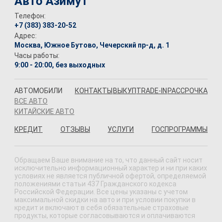
Авто Азимут
Телефон:
+7 (383) 383-20-52
Адрес:
Москва, Южное Бутово, Чечерский пр-д, д. 1
Часы работы:
9:00 - 20:00, без выходных
АВТОМОБИЛИ
КОНТАКТЫ
ВЫКУП
TRADE-IN
РАССРОЧКА
ВСЕ АВТО
КИТАЙСКИЕ АВТО
КРЕДИТ
ОТЗЫВЫ
УСЛУГИ
ГОСПРОГРАММЫ
Обращаем Ваше внимание на то, что данный сайт носит
исключительно информационный характер и ни при каких
условиях не является публичной офертой, определяемой
положениями статьи 437 Гражданского кодекса
Российской Федерации. Все цены указаны с учетом
максимальной скидки на авто и при условии покупки в
кредит и включают в себя обязательные страховые
продукты, которые согласовываются и оплачиваются