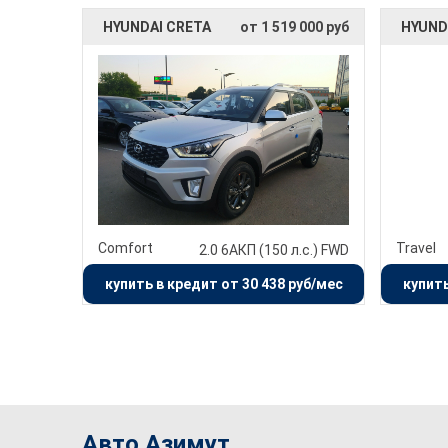
HYUNDAI CRETA
от 1 519 000 руб
HYUND
Comfort
Travel
2.0 6AКП (150 л.с.) FWD
купить в кредит от 30 438 руб/мес
купить
Авто Азимут