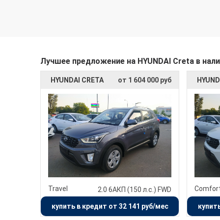
Лучшее предложение на HYUNDAI Creta в нал
HYUNDAI CRETA
от 1 604 000 руб
HYUND
Travel
Comfor
2.0 6AКП (150 л.с.) FWD
купить в кредит от 32 141 руб/мес
купить