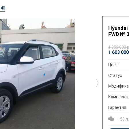
340
Hyundai 
FWD № 
1 853 000 
1 603 000
Цвет
Статус
〉
Модифика
Комплект
Гарантия
150 л