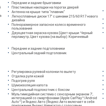
Передние и задние брызговики
й
Пластиковые накладки на порогах дверей
Антенна на крыше типа "плавник"
а
Легкосплавные диски 17" с шинами 215/60 R17 нового
дизайна
Полноразмерное запасное колесо временного
пользования
Двухцветная окраска кузова (Цвет крыши: Черный
перламутр; Цвет кузова (на выбор): Коричневый
Передние и задние подголовники
Центральный задний подголовник
Регулировка рулевой колонки по вылету
Отделка руля кожей
Подогрев руля
Шумоизоляция капота
Центральный подлокотник с боксом
Мультимедийная система с сенсорным экраном 7',
интеграцией со смартфонами (Apple CarPlay™/Android
Auto™) и Яндекс.Авто (Яндекс.Авто включает в себя
приложение Яндекс.Навигатор с голосовым