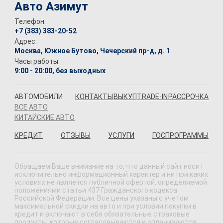
Авто Азимут
Телефон:
+7 (383) 383-20-52
Адрес:
Москва, Южное Бутово, Чечерский пр-д, д. 1
Часы работы:
9:00 - 20:00, без выходных
АВТОМОБИЛИ
КОНТАКТЫ
ВЫКУП
TRADE-IN
РАССРОЧКА
ВСЕ АВТО
КИТАЙСКИЕ АВТО
КРЕДИТ
ОТЗЫВЫ
УСЛУГИ
ГОСПРОГРАММЫ
Обращаем Ваше внимание на то, что данный сайт носит
исключительно информационный характер и ни при каких
условиях не является публичной офертой, определяемой
положениями статьи 437 Гражданского кодекса
Российской Федерации. Все цены указаны с учетом
максимальной скидки на авто и при условии покупки в
кредит и включают в себя обязательные страховые
продукты, которые согласовываются и оплачиваются