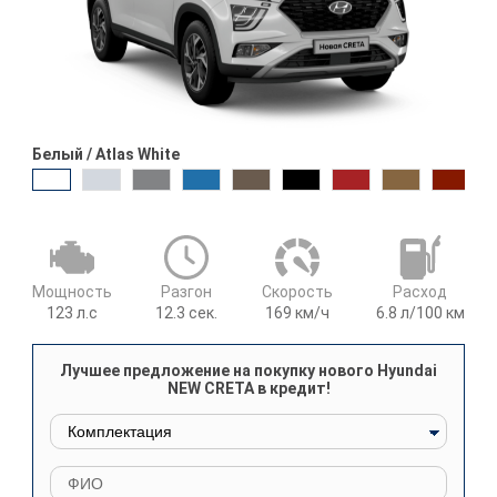
Белый / Atlas White
Мощность
Разгон
Cкорость
Расход
123
л.с
12.3
сек.
169
км/ч
6.8
л/100 км
Лучшее предложение на покупку нового Hyundai
NEW CRETA в кредит!