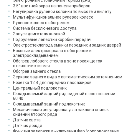
Электронный стояночный тормоз (EPB)
3.5" цветной экран на панели приборов
Регулировка рулевой колонки по высоте и вылету
Мультифункциональное рулевое колесо
Рулевое колесо с обогревом
Система бесключевого доступа
Запуск двигателя кнопкой
Подрулевые лепестки коробки передач
Электростеклоподъемники передних и задних дверей
Боковые электрозеркала с обогревом и
электроскладыванием
Обогрев лобового стекла в зоне покоя щеток
стеклоочистителя
Обогрев заднего стекла
Зеркало заднего вида с автоматическим затемнением
Розетка 12 В для передних пассажиров
Центральный подлокотник
Складываемый задний ряд сидений в соотношении
60:40
Складываемый задний подлокотник
Механическая регулировка угла наклона спинок
сидений второго ряда
Датчик света
Датчик дождя
Функция задержки выключения фар (сопровождение