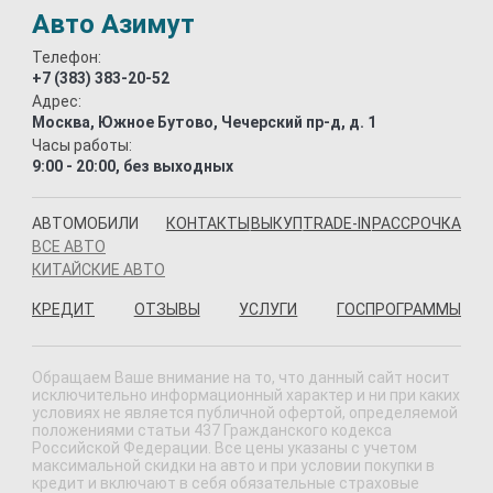
Авто Азимут
Телефон:
+7 (383) 383-20-52
Адрес:
Москва, Южное Бутово, Чечерский пр-д, д. 1
Часы работы:
9:00 - 20:00, без выходных
АВТОМОБИЛИ
КОНТАКТЫ
ВЫКУП
TRADE-IN
РАССРОЧКА
ВСЕ АВТО
КИТАЙСКИЕ АВТО
КРЕДИТ
ОТЗЫВЫ
УСЛУГИ
ГОСПРОГРАММЫ
Обращаем Ваше внимание на то, что данный сайт носит
исключительно информационный характер и ни при каких
условиях не является публичной офертой, определяемой
положениями статьи 437 Гражданского кодекса
Российской Федерации. Все цены указаны с учетом
максимальной скидки на авто и при условии покупки в
кредит и включают в себя обязательные страховые