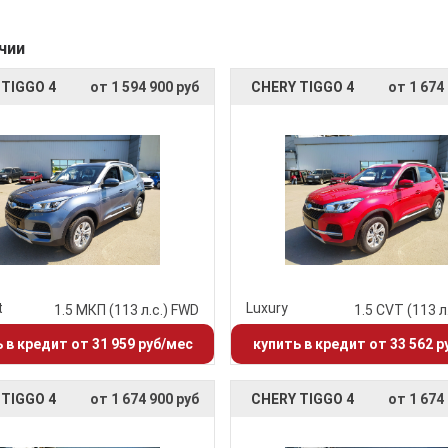
чии
 TIGGO 4
от 1 594 900 руб
CHERY TIGGO 4
от 1 674
t
Luxury
1.5 МКП (113 л.с.) FWD
1.5 CVT (113 л
 в кредит от 31 959 руб/мес
купить в кредит от 33 562 р
 TIGGO 4
от 1 674 900 руб
CHERY TIGGO 4
от 1 674