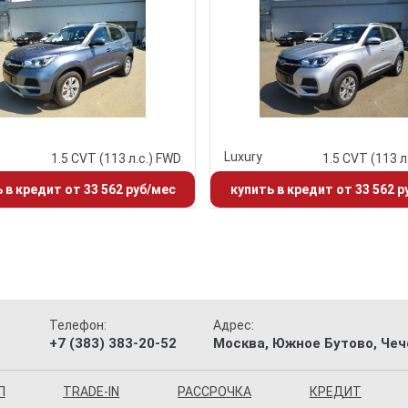
Luxury
1.5 CVT (113 л.с.) FWD
1.5 CVT (113 л
 в кредит от 33 562 руб/мес
купить в кредит от 33 562 р
Телефон:
Адрес:
+7 (383) 383-20-52
Москва, Южное Бутово, Чече
П
TRADE-IN
РАССРОЧКА
КРЕДИТ