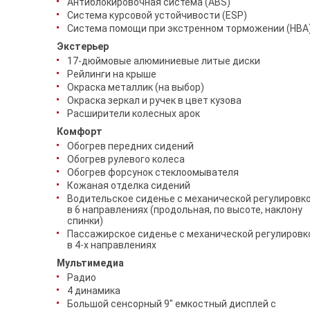
Антиблокировочная система (ABS)
Система курсовой устойчивости (ESP)
Система помощи при экстренном торможении (HBA
Экстерьер
17-дюймовые алюминиевые литые диски
Рейлинги на крыше
Окраска металлик (на выбор)
Окраска зеркал и ручек в цвет кузова
Расширители колесных арок
Комфорт
Обогрев передних сидений
Обогрев рулевого колеса
Обогрев форсунок стеклоомывателя
Кожаная отделка сидений
Водительское сиденье с механической регулировк
в 6 направлениях (продольная, по высоте, наклону
спинки)
Пассажирское сиденье с механической регулировк
в 4-х направлениях
Мультимедиа
Радио
4 динамика
Большой сенсорный 9" емкостный дисплей с