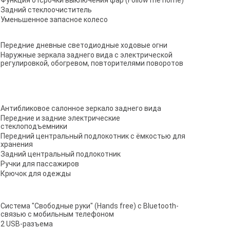
Функция отсрочки выключения фар (Follow me home)
Задний стеклоочиститель
Уменьшенное запасное колесо
Передние дневные светодиодные ходовые огни
Наружные зеркала заднего вида с электрической
регулировкой, обогревом, повторителями поворотов
Антибликовое салонное зеркало заднего вида
Передние и задние электрические
стеклоподъемники
Передний центральный подлокотник с ёмкостью для
хранения
Задний центральный подлокотник
Ручки для пассажиров
Крючок для одежды
Система "Свободные руки" (Hands free) с Bluetooth-
связью с мобильным телефоном
2 USB-разъема