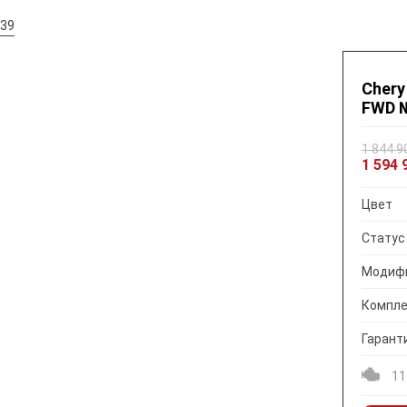
39
Chery
FWD 
1 844 9
1 594 
Цвет
Статус
Модиф
Компле
Гарант
11