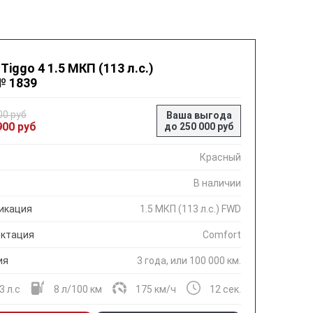
 Tiggo 4 1.5 МКП (113 л.с.)
№ 1839
00 руб
Ваша выгода
900 руб
до 250 000 руб
Красный
В наличии
икация
1.5 МКП (113 л.с.) FWD
ктация
Comfort
ия
3 года, или 100 000 км.
3 л.с
8 л/100 км
175 км/ч
12 сек.