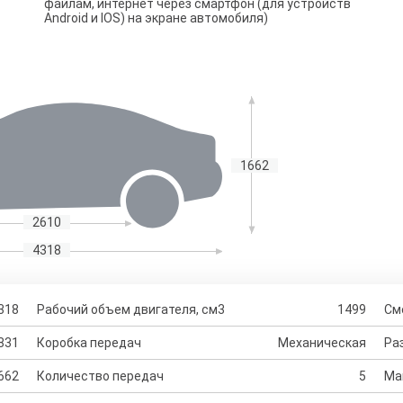
файлам, интернет через смартфон (для устройств
Android и IOS) на экране автомобиля)
1662
2610
4318
318
Рабочий объем двигателя, см3
1499
См
831
Коробка передач
Механическая
Раз
662
Количество передач
5
Ма